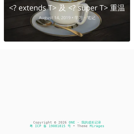
<? extends T> 及 <? super T> 重温
August 14, 2019 •
学习・笔记
Copyright © 2026
ONE - 我的成长记录
粤 ICP 备 19081815 号
• Theme
Mirages