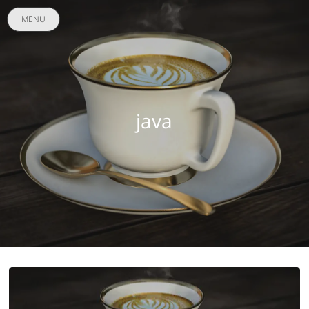
MENU
java