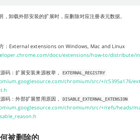
明，卸载外部安装的扩展时，应删除对应注册表元数据。
：External extensions on Windows, Mac and Linux
veloper.chrome.com/docs/extensions/how-to/distribute/in
um 源码：扩展安装来源枚举，
EXTERNAL_REGISTRY
hromium.googlesource.com/chromium/src/+/c5395a176/e
t.h
um 源码：外部扩展禁用原因，
DISABLE_EXTERNAL_EXTENSION
romium.googlesource.com/chromium/src/+/refs/heads/ma
sable_reason.h
是如何被删除的