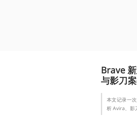
Brave
与影刀案
本文记录一次 W
析 Avira