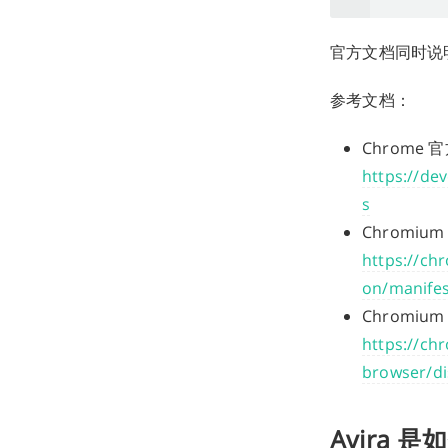
官方文档同时说
参考文档：
Chrome 官方
https://de
s
Chromi
https://c
on/manifes
Chromi
https://ch
browser/di
Avira 