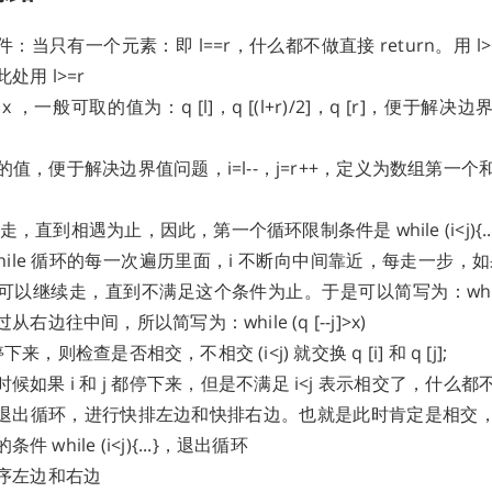
：当只有一个元素：即 l==r，什么都不做直接 return。用 l
处用 l>=r
 ，一般可取的值为：q [l]，q [(l+r)/2]，q [r]，便于解
j 的值，便于解决边界值问题，i=l--，j=r++，定义为数组第一
中间走，直到相遇为止，因此，第一个循环限制条件是 while (i<j){...
hile 循环的每一次遍历里面，i 不断向中间靠近，每走一步，如果元
则可以继续走，直到不满足这个条件为止。于是可以简写为：while (q 
右边往中间，所以简写为：while (q [--j]>x)
都停下来，则检查是否相交，不相交 (i<j) 就交换 q [i] 和 q [j];
候如果 i 和 j 都停下来，但是不满足 i<j 表示相交了，什么
退出循环，进行快排左边和快排右边。也就是此时肯定是相交
件 while (i<j){...}，退出循环
序左边和右边