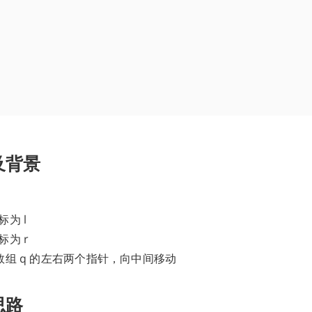
及背景
标为 l
标为 r
为数组 q 的左右两个指针，向中间移动
思路