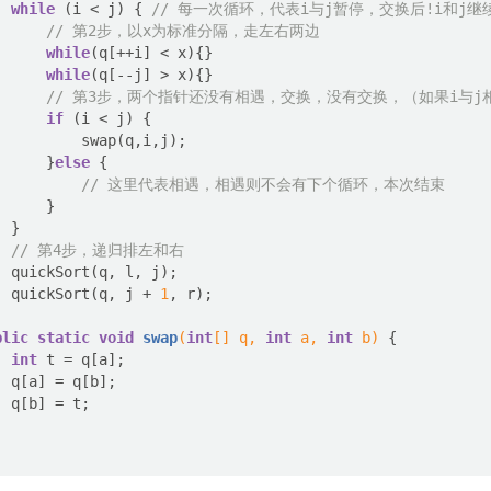
while
 (i < j) { 
// 每一次循环，代表i与j暂停，交换后!i和j
// 第2步，以x为标准分隔，走左右两边
while
while
// 第3步，两个指针还没有相遇，交换，没有交换，（如果i与
if
      }
else
// 这里代表相遇，相遇则不会有下个循环，本次结束
// 第4步，递归排左和右
  quickSort(q, j + 
1
blic
static
void
swap
(
int
[] q, 
int
 a, 
int
 b)
int