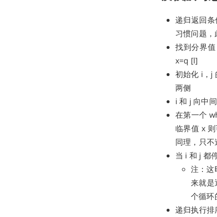
递归返回条件
习惯问题，此
找到分界值 x
x=q [l]
初始化 i，
两侧
i 和 j 向
在第一个 w
临界值 x 
同理，只不过从
当 i 和 j 
注：这时
来就是
个循环的条
递归执行排