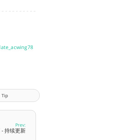
plate_acwing78
Tip
Prev:
- 持续更新