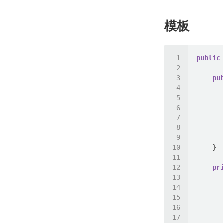
模板
public
pu
      
      
pr