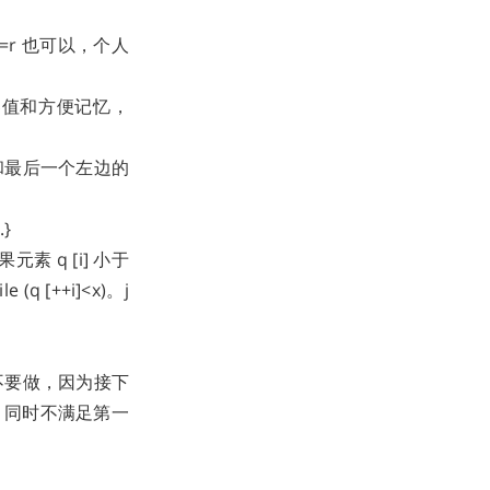
>=r 也可以，个人
决边界值和方便记忆，
个和最后一个左边的
}
素 q [i] 小于
[++i]<x)。j
都不要做，因为接下
，同时不满足第一