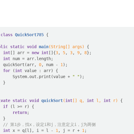
class
QuickSort785
blic
static
void
main
(String[] args)
int
[] arr = 
new
int
[]{
3
, 
5
, 
3
, 
9
, 
8
int
  quickSort(arr, 
0
, num - 
1
for
 (
int
      System.out.print(value + 
" "
ivate
static
void
quickSort
(
int
[] q, 
int
 l, 
int
 r)
if
return
// 第1步，找x，设定i和j，注意定义i，j为两侧
int
 x = q[l], i = l - 
1
, j = r + 
1