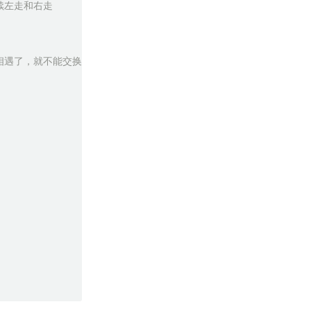
继续左走和右走
j相遇了，就不能交换了，交换就出问题!）