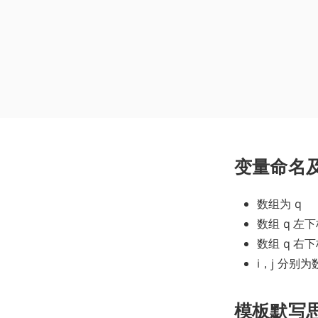
变量命名
数组为 q
数组 q 左下
数组 q 右下
i，j 分别
模板默写