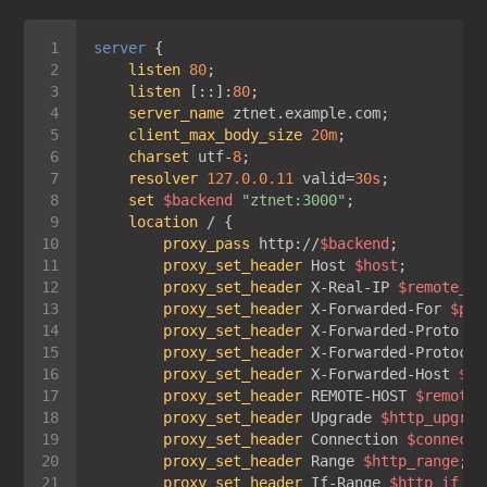
server
listen
80
listen
 [::]:
80
server_name
client_max_body_size
20m
charset
 utf-
8
resolver
127.0.0.11
 valid=
30s
set
$backend
"ztnet:3000"
location
proxy_pass
 http://
$backend
proxy_set_header
 Host 
$host
proxy_set_header
 X-Real-IP 
$remote_ad
proxy_set_header
 X-Forwarded-For 
$pro
proxy_set_header
 X-Forwarded-Proto 
$s
proxy_set_header
 X-Forwarded-Protocol
proxy_set_header
 X-Forwarded-Host 
$ht
proxy_set_header
 REMOTE-HOST 
$remote_
proxy_set_header
 Upgrade 
$http_upgrad
proxy_set_header
 Connection 
$connecti
proxy_set_header
 Range 
$http_range
proxy_set_header
 If-Range 
$http_if_ra