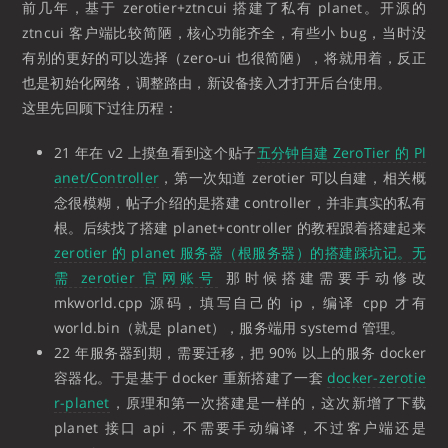
前几年，基于 zerotier+ztncui 搭建了私有 planet。开源的
ztncui 客户端比较简陋，核心功能齐全，有些小 bug，当时没
有别的更好的可以选择（zero-ui 也很简陋），将就用着，反正
也是初始化网络，调整路由，新设备接入才打开后台使用。
这里先回顾下过往历程：
21 年在 v2 上摸鱼看到这个贴子
五分钟自建 ZeroTier 的 Pl
anet/Controller
，第一次知道 zerotier 可以自建，相关概
念很模糊，帖子介绍的是搭建 controller，并非真实的私有
根。后续找了搭建 planet+controller 的教程跟着搭建起来
zerotier 的 planet 服务器（根服务器）的搭建踩坑记。无
需 zerotier 官网账号
那时候搭建需要手动修改
mkworld.cpp 源码，填写自己的 ip，编译 cpp 才有
world.bin（就是 planet），服务端用 systemd 管理。
22 年服务器到期，需要迁移，把 90% 以上的服务 docker
容器化。于是基于 docker 重新搭建了一套
docker-zerotie
r-planet
，原理和第一次搭建是一样的，这次新增了下载
planet 接口 api，不需要手动编译，不过客户端还是