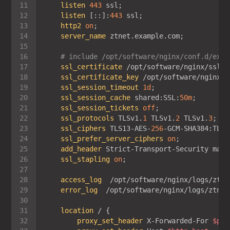
listen
443
listen
 [::]:
443
http2
on
server_name
# include /opt/software/nginx/conf.d/exam
ssl_certificate
ssl_certificate_key
ssl_session_timeout
1d
ssl_session_cache
 shared:SSL:
50m
ssl_session_tickets
off
ssl_protocols
 TLSv1.
1
 TLSv1.
2
 TLSv1.
3
ssl_ciphers
 TLS13-AES-
256
-GCM-SHA384:TLS1
ssl_prefer_server_ciphers
on
add_header
 Strict-Transport-Security max-
ssl_stapling
on
access_log
error_log
  /opt/software/nginx/logs/ztnet
location
proxy_set_header
 X-Forwarded-For 
$pro