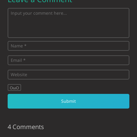
OωO
4 Comments