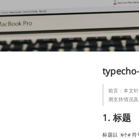
typech
前言：本文针对 
测支持情况及
1. 标题
标题以
符
N个#