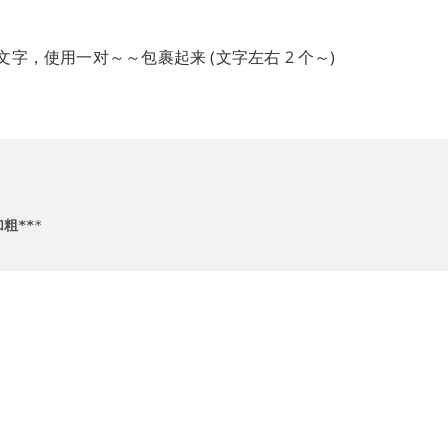
字，使用一对～～包裹起来 (文字左右 2 个～)
加粗**