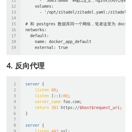
4. 反向代理
server
listen
80
listen
 [::]:
80
server_name
return
301
 https://
$host
$request_uri
server
listen
443