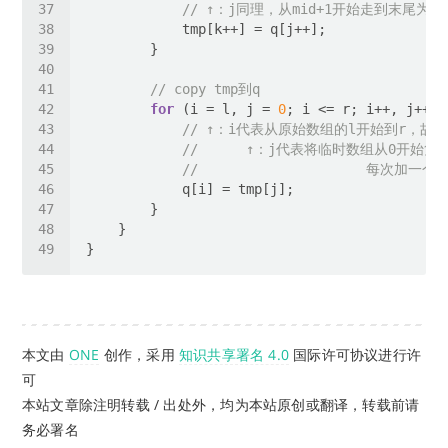
// ↑：j同理，从mid+1开始走到末尾为r
// copy tmp到q
for
 (i = l, j = 
0
// ↑：i代表从原始数组的l开始到r，故i=l 
//      ↑：j代表将临时数组从0开始复
//                     每次加
本文由
ONE
创作，采用
知识共享署名 4.0
国际许可协议进行许
可
本站文章除注明转载 / 出处外，均为本站原创或翻译，转载前请
务必署名