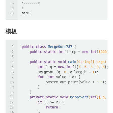
j
-------r
模板
public
class
MergeSort787
public
static
int
[] tmp = 
new
int
[
100010
public
static
void
main
(String[] args)
int
[] q = 
new
int
[]{
3
, 
5
, 
3
, 
9
, 
8
        mergeSort(q, 
0
, q.length - 
1
for
 (
int
            System.out.print(value + 
" "
private
static
void
mergeSort
(
int
[] q, 
in
if
return