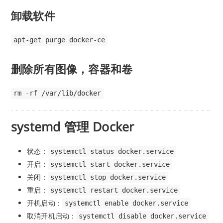
卸载软件
apt-get purge docker-ce
删除所有图像，容器和卷
rm -rf /var/lib/docker
systemd 管理 Docker
状态：
systemctl status docker.service
开启：
systemctl start docker.service
关闭：
systemctl stop docker.service
重启：
systemctl restart docker.service
开机启动：
systemctl enable docker.service
取消开机启动：
systemctl disable docker.service