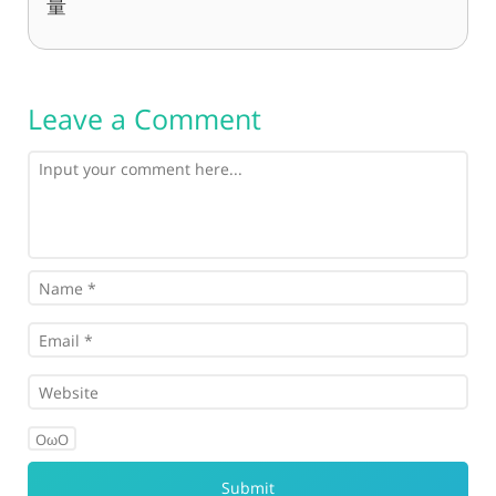
量
Leave a Comment
OωO