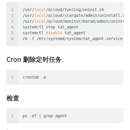
/usr/
local
/usr/
local
/usr/
local
systemctl 
disable
Cron 删除定时任务
检查