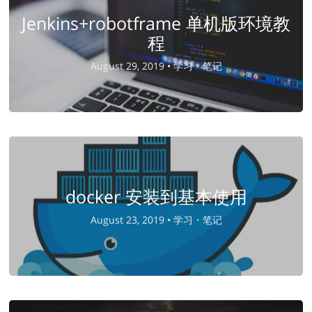
Jenkins+robotframe 单机版环境教
程
August 29, 2019 •
学习・笔记
docker 安装到基本使用
August 23, 2019 •
学习・笔记